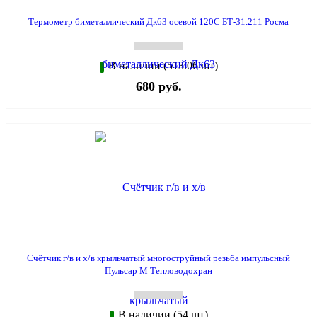
Термометр биметаллический Дк63 осевой 120С БТ-31.211 Росма
В наличии (513.06 шт)
680 руб.
Счётчик г/в и х/в крыльчатый многоструйный резьба импульсный
Пульсар М Тепловодохран
В наличии (54 шт)