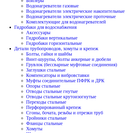
Бойлеры
Водонагреватели газовые
Водонагреватели электрические накопительные
Водонагреватели электрические проточные
Комплектующие для водонагревателей
Гидробаки для водоснабжения
Аксессуары
Гидробаки вертикальные
Гидробаки горизонтальные
Детали трубопроводов, хомуты и крепеж
Болты, гайки и шайбы
Винт-шурупы, болты анкерные и дюбели
Грувлок (бессварные муфтовые соединения)
Заглушки стальные
Компенсаторы и вибровставки
Муфты соединительные ПФРК и ДРК
Опоры стальные
Отводы стальные гнутые
Отводы стальные крутоизогнутые
Переходы стальные
Перфорированный крепеж
Сгоны, бочата, резьбы и отрезки труб
Тройники стальные
Фланцы стальные
Хомуты