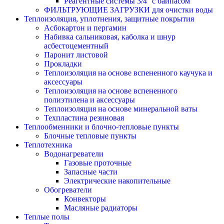
Реагентные системы 3/4'' с байпасом
ФИЛЬТРУЮЩИЕ ЗАГРУЗКИ для очистки воды
Теплоизоляция, уплотнения, защитные покрытия
Асбокартон и пергамин
Набивка сальниковая, каболка и шнур
асбестоцементный
Паронит листовой
Прокладки
Теплоизоляция на основе вспененного каучука и
аксессуары
Теплоизоляция на основе вспененного
полиэтилена и аксессуары
Теплоизоляция на основе минеральной ваты
Техпластина резиновая
Теплообменники и блочно-тепловые пункты
Блочные тепловые пункты
Теплотехника
Водонагреватели
Газовые проточные
Запасные части
Электрические накопительные
Обогреватели
Конвекторы
Масляные радиаторы
Теплые полы