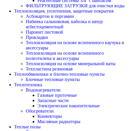
Реагентные системы 3/4'' с байпасом
ФИЛЬТРУЮЩИЕ ЗАГРУЗКИ для очистки воды
Теплоизоляция, уплотнения, защитные покрытия
Асбокартон и пергамин
Набивка сальниковая, каболка и шнур
асбестоцементный
Паронит листовой
Прокладки
Теплоизоляция на основе вспененного каучука и
аксессуары
Теплоизоляция на основе вспененного
полиэтилена и аксессуары
Теплоизоляция на основе минеральной ваты
Техпластина резиновая
Теплообменники и блочно-тепловые пункты
Блочные тепловые пункты
Теплотехника
Водонагреватели
Газовые проточные
Запасные части
Электрические накопительные
Обогреватели
Конвекторы
Масляные радиаторы
Теплые полы