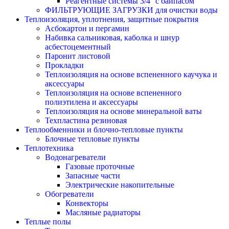
Реагентные системы 3/4'' с байпасом
ФИЛЬТРУЮЩИЕ ЗАГРУЗКИ для очистки воды
Теплоизоляция, уплотнения, защитные покрытия
Асбокартон и пергамин
Набивка сальниковая, каболка и шнур
асбестоцементный
Паронит листовой
Прокладки
Теплоизоляция на основе вспененного каучука и
аксессуары
Теплоизоляция на основе вспененного
полиэтилена и аксессуары
Теплоизоляция на основе минеральной ваты
Техпластина резиновая
Теплообменники и блочно-тепловые пункты
Блочные тепловые пункты
Теплотехника
Водонагреватели
Газовые проточные
Запасные части
Электрические накопительные
Обогреватели
Конвекторы
Масляные радиаторы
Теплые полы