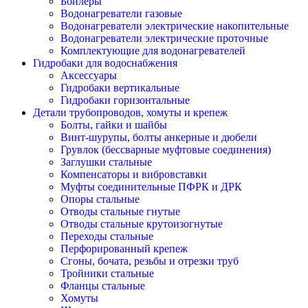
Бойлеры
Водонагреватели газовые
Водонагреватели электрические накопительные
Водонагреватели электрические проточные
Комплектующие для водонагревателей
Гидробаки для водоснабжения
Аксессуары
Гидробаки вертикальные
Гидробаки горизонтальные
Детали трубопроводов, хомуты и крепеж
Болты, гайки и шайбы
Винт-шурупы, болты анкерные и дюбели
Грувлок (бессварные муфтовые соединения)
Заглушки стальные
Компенсаторы и вибровставки
Муфты соединительные ПФРК и ДРК
Опоры стальные
Отводы стальные гнутые
Отводы стальные крутоизогнутые
Переходы стальные
Перфорированный крепеж
Сгоны, бочата, резьбы и отрезки труб
Тройники стальные
Фланцы стальные
Хомуты