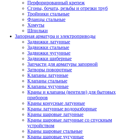
Перфорированный крепеж
Сгоны, бочата, резьбы и отрезки труб
Тройники стальные
Фланцы стальные
Хомуты
Шпильки
Запорная арматура и электроприводы
Задвижки латунные
Задвижки стальные
Задвижки чугунные
Задвижки шиберные
Запчасти для арматуры запорной
Затворы поворотные
Клапаны латунные
Клапаны стальные
Клапаны чугунные
Краны и клапаны (вентили) для бытовых
приборов
Краны конусные латунные
Краны латунные водоразборные
Краны шаровые латунные
Краны шаровые латунные со спускным
устройством
Краны шаровые стальные
Краны шаровые чугунные