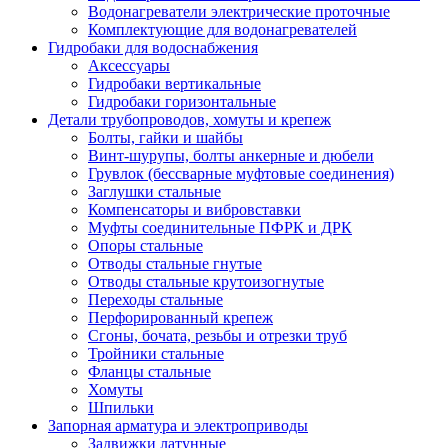
Водонагреватели электрические проточные
Комплектующие для водонагревателей
Гидробаки для водоснабжения
Аксессуары
Гидробаки вертикальные
Гидробаки горизонтальные
Детали трубопроводов, хомуты и крепеж
Болты, гайки и шайбы
Винт-шурупы, болты анкерные и дюбели
Грувлок (бессварные муфтовые соединения)
Заглушки стальные
Компенсаторы и вибровставки
Муфты соединительные ПФРК и ДРК
Опоры стальные
Отводы стальные гнутые
Отводы стальные крутоизогнутые
Переходы стальные
Перфорированный крепеж
Сгоны, бочата, резьбы и отрезки труб
Тройники стальные
Фланцы стальные
Хомуты
Шпильки
Запорная арматура и электроприводы
Задвижки латунные