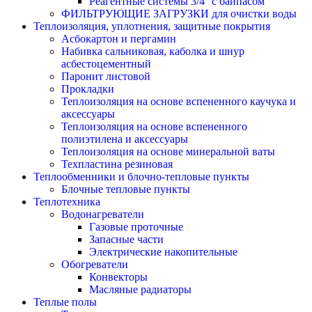
Реагентные системы 3/4'' с байпасом
ФИЛЬТРУЮЩИЕ ЗАГРУЗКИ для очистки воды
Теплоизоляция, уплотнения, защитные покрытия
Асбокартон и пергамин
Набивка сальниковая, каболка и шнур
асбестоцементный
Паронит листовой
Прокладки
Теплоизоляция на основе вспененного каучука и
аксессуары
Теплоизоляция на основе вспененного
полиэтилена и аксессуары
Теплоизоляция на основе минеральной ваты
Техпластина резиновая
Теплообменники и блочно-тепловые пункты
Блочные тепловые пункты
Теплотехника
Водонагреватели
Газовые проточные
Запасные части
Электрические накопительные
Обогреватели
Конвекторы
Масляные радиаторы
Теплые полы