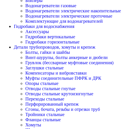
Бойлеры
Водонагреватели газовые
Водонагреватели электрические накопительные
Водонагреватели электрические проточные
Комплектующие для водонагревателей
Гидробаки для водоснабжения
Аксессуары
Гидробаки вертикальные
Гидробаки горизонтальные
Детали трубопроводов, хомуты и крепеж
Болты, гайки и шайбы
Винт-шурупы, болты анкерные и дюбели
Грувлок (бессварные муфтовые соединения)
Заглушки стальные
Компенсаторы и вибровставки
Муфты соединительные ПФРК и ДРК
Опоры стальные
Отводы стальные гнутые
Отводы стальные крутоизогнутые
Переходы стальные
Перфорированный крепеж
Сгоны, бочата, резьбы и отрезки труб
Тройники стальные
Фланцы стальные
Хомуты