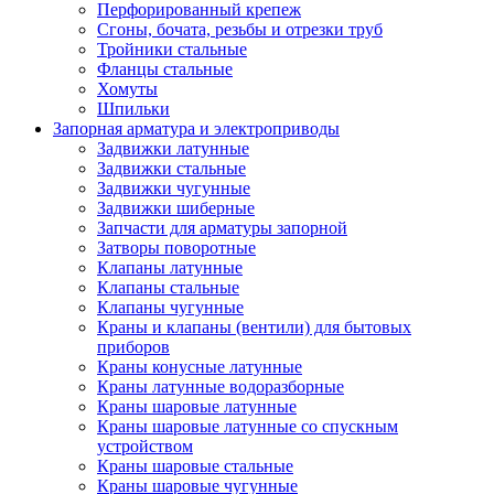
Перфорированный крепеж
Сгоны, бочата, резьбы и отрезки труб
Тройники стальные
Фланцы стальные
Хомуты
Шпильки
Запорная арматура и электроприводы
Задвижки латунные
Задвижки стальные
Задвижки чугунные
Задвижки шиберные
Запчасти для арматуры запорной
Затворы поворотные
Клапаны латунные
Клапаны стальные
Клапаны чугунные
Краны и клапаны (вентили) для бытовых
приборов
Краны конусные латунные
Краны латунные водоразборные
Краны шаровые латунные
Краны шаровые латунные со спускным
устройством
Краны шаровые стальные
Краны шаровые чугунные