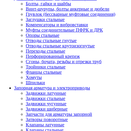
Болты, гайки и шайбы
Винт-шурупы, болты анкерные и дюбели
Грувлок (бессварные муфтовые соединения)
Заглушки стальные
Компенсаторы и вибровставки
Муфты соединительные ПФРК и ДРК
Опоры стальные
Отводы стальные гнутые
Отводы стальные крутоизогнутые
Переходы стальные
Перфорированный крепеж
Сгоны, бочата, резьбы и отрезки труб
Тройники стальные
Фланцы стальные
Хомуты
Шпильки
Запорная арматура и электроприводы
Задвижки латунные
Задвижки стальные
Задвижки чугунные
Задвижки шиберные
Запчасти для арматуры запорной
Затворы поворотные
Клапаны латунные
Клапаны стальные